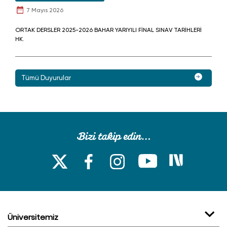
7 Mayıs 2026
ORTAK DERSLER 2025-2026 BAHAR YARIYILI FİNAL SINAV TARİHLERİ
HK.
Tümü Duyurular
Üniversitemiz