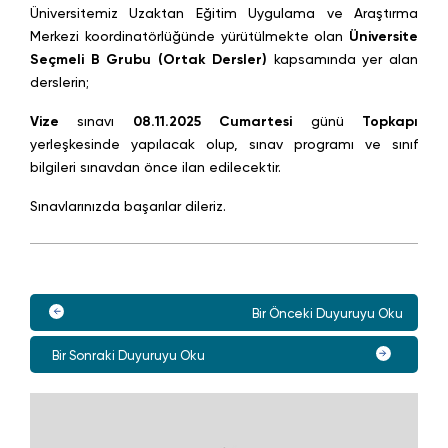
Üniversitemiz Uzaktan Eğitim Uygulama ve Araştırma
Merkezi koordinatörlüğünde yürütülmekte olan
Üniversite
Seçmeli B Grubu (Ortak Dersler)
kapsamında yer alan
derslerin;
Vize
sınavı
08.11.2025 Cumartesi
günü
Topkapı
yerleşkesinde yapılacak olup, sınav programı ve sınıf
bilgileri sınavdan önce ilan edilecektir.
Sınavlarınızda başarılar dileriz.
Bir Önceki Duyuruyu Oku
Bir Sonraki Duyuruyu Oku