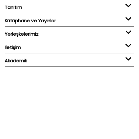
Tanıtım
Kütüphane ve Yayınlar
Yerleşkelerimiz
İletişim
Akademik