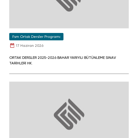
Fsm Ortak Dersler Programı
17 Haziran 2026
ORTAK DERSLER 2025-2026 BAHAR YARIYILI BÜTÜNLEME SINAV
TARİHLERİ HK.